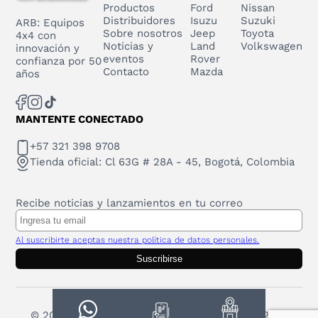
Productos
Ford
Nissan
Distribuidores
Isuzu
Suzuki
ARB: Equipos
Sobre nosotros
Jeep
Toyota
4x4 con
Noticias y
Land
Volkswagen
innovación y
eventos
Rover
confianza por 50
Contacto
Mazda
años
MANTENTE CONECTADO
+57 321 398 9708
Tienda oficial: Cl 63G # 28A - 45, Bogotá, Colombia
Recibe noticias y lanzamientos en tu correo
Al suscribirte aceptas nuestra política de datos personales.
Suscribirse
© 2025 Todos los derechos reservados. ARB 2023