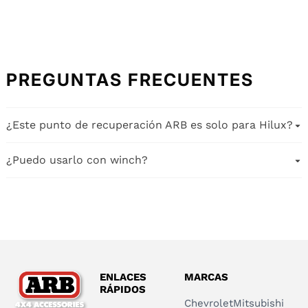
PREGUNTAS FRECUENTES
¿Este punto de recuperación ARB es solo para Hilux?
Sí, está diseñado específicamente para Toyota Hilux y
¿Puedo usarlo con winch?
encaja en los puntos originales del chasis.
Sí, es apto para maniobras de winch y recuperación con
eslingas dentro de las capacidades del sistema.
ENLACES
MARCAS
RÁPIDOS
Chevrolet
Mitsubishi