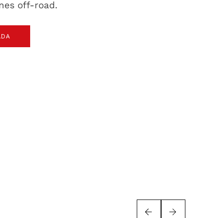
nes off-road.
ADA