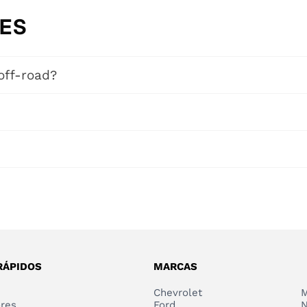
ES
off-road?
das.
RÁPIDOS
MARCAS
Chevrolet
M
ores
Ford
N