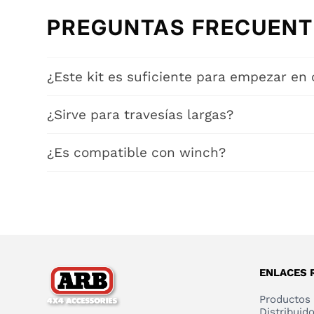
PREGUNTAS FRECUENT
¿Este kit es suficiente para empezar en 
Sí, cubre situaciones básicas de recuperación.
¿Sirve para travesías largas?
Es ideal para uso ocasional, no expediciones avanza
¿Es compatible con winch?
Sí, en configuraciones básicas.
ENLACES 
Productos
Distribuid