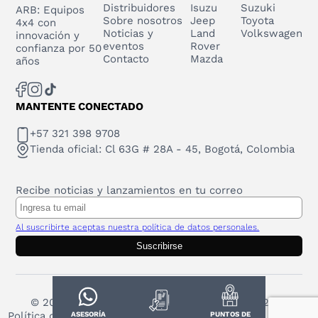
Distribuidores
Isuzu
Suzuki
ARB: Equipos
Sobre nosotros
Jeep
Toyota
4x4 con
Noticias y
Land
Volkswagen
innovación y
eventos
Rover
confianza por 50
Contacto
Mazda
años
MANTENTE CONECTADO
+57 321 398 9708
Tienda oficial: Cl 63G # 28A - 45, Bogotá, Colombia
Recibe noticias y lanzamientos en tu correo
Al suscribirte aceptas nuestra política de datos personales.
Suscribirse
© 2025 Todos los derechos reservados. ARB 2023
Política de protección de datos personales
ASESORÍA
PUNTOS DE