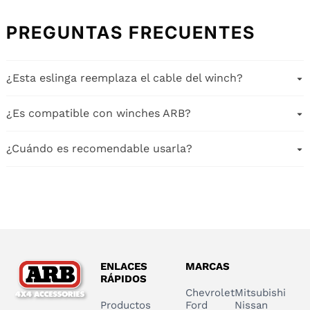
PREGUNTAS FRECUENTES
¿Esta eslinga reemplaza el cable del winch?
No, es una extensión adicional.
¿Es compatible con winches ARB?
Sí, dentro de las capacidades recomendadas.
¿Cuándo es recomendable usarla?
Cuando el punto de anclaje está lejos del vehículo.
ENLACES
MARCAS
RÁPIDOS
Chevrolet
Mitsubishi
Productos
Ford
Nissan