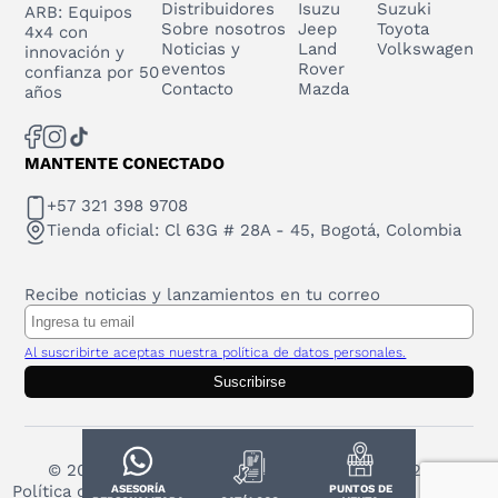
Distribuidores
Isuzu
Suzuki
ARB: Equipos
Sobre nosotros
Jeep
Toyota
4x4 con
Noticias y
Land
Volkswagen
innovación y
eventos
Rover
confianza por 50
Contacto
Mazda
años
MANTENTE CONECTADO
+57 321 398 9708
Tienda oficial: Cl 63G # 28A - 45, Bogotá, Colombia
Recibe noticias y lanzamientos en tu correo
Al suscribirte aceptas nuestra política de datos personales.
Suscribirse
© 2025 Todos los derechos reservados. ARB 2023
Política de protección de datos personales
ASESORÍA
PUNTOS DE