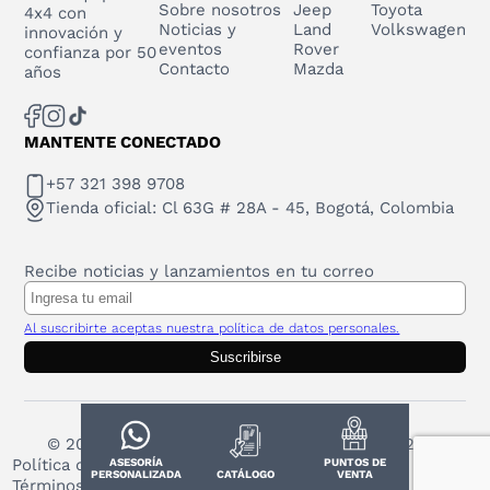
Sobre nosotros
Jeep
Toyota
4x4 con
Noticias y
Land
Volkswagen
innovación y
eventos
Rover
confianza por 50
Contacto
Mazda
años
MANTENTE CONECTADO
+57 321 398 9708
Tienda oficial: Cl 63G # 28A - 45, Bogotá, Colombia
Recibe noticias y lanzamientos en tu correo
Al suscribirte aceptas nuestra política de datos personales.
Suscribirse
© 2025 Todos los derechos reservados. ARB 2023
Política de protección de datos personales
ASESORÍA
PUNTOS DE
PERSONALIZADA
CATÁLOGO
VENTA
Términos y Condiciones